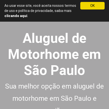
Ao usar esse site, você aceita nossos termos
OK
Menu
de uso e política de privacidade, saiba mais
Aluguel
clicando aqui
.
de
Motorhome
em
Aluguel de
São
Paulo
Motorhome em
São Paulo
Sua melhor opção em aluguel de
motorhome em São Paulo e