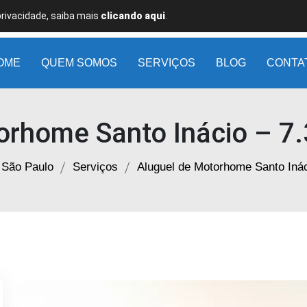
privacidade, saiba mais
clicando aqui
.
OME
QUEM SOMOS
SERVIÇOS
BLOG
CONTA
orhome Santo Inácio – 7.
 São Paulo
Serviços
Aluguel de Motorhome Santo Inác