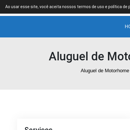
Ao usar esse site, você aceita nossos termos de uso e política de 
Aluguel
de
Motorhome
H
em
São
Paulo
Aluguel de Mot
Aluguel de Motorhome